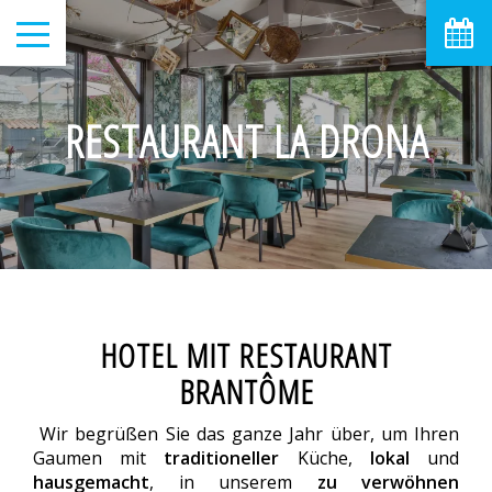
August
Mo
Di
Mi
Do
Fr
Sa
So
1
2
-
-
RESTAURANT LA DRONA
8
9
3
4
5
6
7
-
-
-
-
-
-
-
10
11
12
13
14
15
16
-
-
-
-
-
-
-
17
18
19
20
21
22
23
-
-
-
-
-
-
-
24
25
26
27
28
29
30
-
-
-
-
-
-
-
31
HOTEL MIT RESTAURANT
-
BRANTÔME
Ab
-
Wir begrüßen Sie das ganze Jahr über, um Ihren
Offizielle Website
Gaumen mit
traditioneller
Küche,
lokal
und
Bestpreis-Garantie
hausgemacht
, in unserem
zu verwöhnen