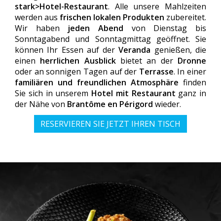
stark>Hotel-Restaurant
. Alle unsere Mahlzeiten
werden aus
frischen
lokalen Produkten
zubereitet.
Wir haben
jeden Abend
von Dienstag bis
Sonntagabend und Sonntagmittag geöffnet. Sie
können Ihr Essen auf der
Veranda
genießen, die
einen
herrlichen Ausblick
bietet an der
Dronne
oder an sonnigen Tagen auf der
Terrasse
. In einer
familiären und freundlichen Atmosphäre
finden
Sie sich in unserem
Hotel mit Restaurant
ganz in
der Nähe von
Brantôme en Périgord
wieder.
RESERVIEREN SIE JETZT IHREN TISCH