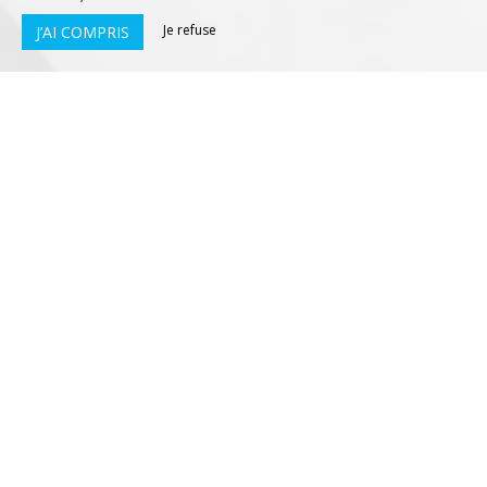
Je refuse
J’AI COMPRIS
1 - 2
Chambre Double Supérieure
Dans cette grande chambre lumineuse, vous passerez
d’agréables nuitées dans un
lit double en 160x200
.
Vous apprécierez les différents équipements présents
dans votre chambre, comme une télévision, un coffre-
fort, un bureau, des rangements, un petit réfrigérateur
et un ventilateur. Pour le confort de vos escales, nous
vous fournirons un
plateau de courtoisie
avec thé,
café et bouilloire. Vous apprécierez votre
salle de