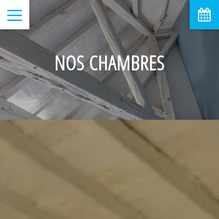
août
lun
mar
mer
jeu
ven
sam
dim
1
2
-
-
NOS CHAMBRES
6
7
3
4
5
8
9
-
-
-
-
-
-
-
10
11
12
13
14
15
16
-
-
-
-
-
-
-
17
18
19
20
21
22
23
-
-
-
-
-
-
-
24
25
26
27
28
29
30
-
-
-
-
-
-
-
31
-
A partir de
-
Site Officiel
Meilleur tarif garanti