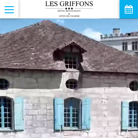
août
lun
mar
mer
jeu
ven
sam
dim
1
2
-
-
3
4
5
6
7
8
9
-
-
-
-
-
-
-
10
11
12
13
14
15
16
-
-
-
-
-
-
-
17
18
19
20
21
22
23
-
-
-
-
-
-
-
24
25
26
27
28
29
30
-
-
-
-
-
-
-
31
-
A partir de
-
Site Officiel
Meilleur tarif garanti