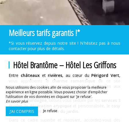
Meilleurs tarifs garantis !*
*Si vous réservez depuis notre site ! N'hésitez pas à nous
contacter pour plus de détails.
Hôtel Brantôme – Hôtel Les Griffons
Entre
châteaux
et
rivières
, au cœur du
Périgord Vert
,
vous apprécierez le
charme romantique
de ce site
exceptionnel, l’Hôtel Les Griffons,
hôtel 3 étoiles
aux
Nous utilisons des cookies afin de vous proposer la meilleure
portes de
Brantôme
à
Bourdeilles
.
expérience en ligne possible. Vous pouvez choisir d’empêcher
l’utilisation de vos données en cliquant sur 'Je refuse'.
En pleine
Dordogne
, laissez-vous séduire par les
services 3
En savoir plus
étoiles
, la
décoration atypique
et personnalisée, le
cosy
Je refuse
J’AI COMPRIS
des chambres
et le
calme du jardin
.
Dans ce cadre superbe et reposant, accordez-vous des
vacances en famille
ou des
week-ends romantiques
,